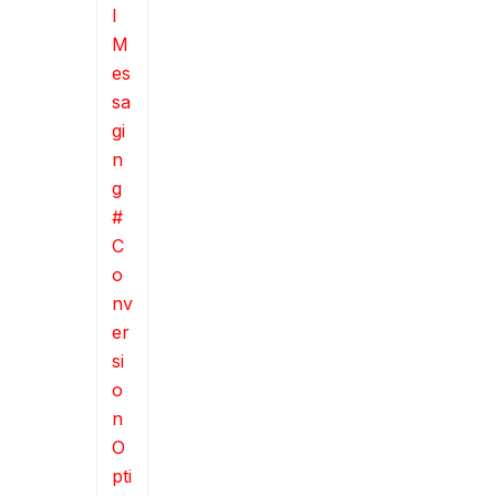
l
M
es
sa
gi
n
g
#
C
o
nv
er
si
o
n
O
pti