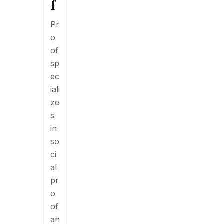
f
Pr
o
of
sp
ec
iali
ze
s
in
so
ci
al
pr
o
of
an