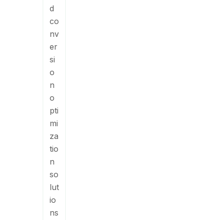
d
co
nv
er
si
o
n
o
pti
mi
za
tio
n
so
lut
io
ns