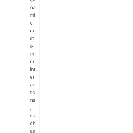
na
mi
c
cu
st
o
m
er
int
er
ac
tio
ns
,
su
ch
as