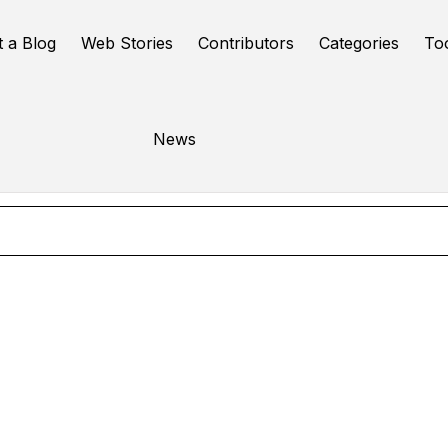
t a Blog
Web Stories
Contributors
Categories
To
avioral Messaging
News
Online Tools