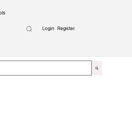
ols
Submit a Tool
Login
Register