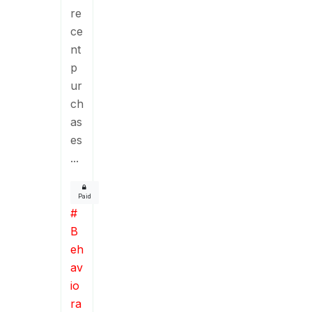
re
ce
nt
p
ur
ch
as
es
...
Paid
#
B
eh
av
io
ra